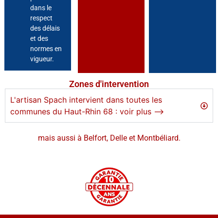
dans le
respect
des délais
et des
normes en
vigueur.
Zones d'intervention
L'artisan Spach intervient dans toutes les
communes du Haut-Rhin 68 : voir plus -->
mais aussi à Belfort, Delle et Montbéliard.