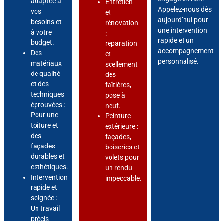
adaptée à
Entretien
Appelez-nous dès
vos
et
aujourd’hui pour
besoins et
rénovation
une intervention
à votre
:
rapide et un
budget.
réparation
accompagnement
Des
et
personnalisé.
matériaux
scellement
de qualité
des
et des
faîtières,
techniques
pose à
éprouvées :
neuf.
Pour une
Peinture
toiture et
extérieure :
des
façades,
façades
boiseries et
durables et
volets pour
esthétiques.
un rendu
Intervention
impeccable.
rapide et
soignée :
Un travail
précis